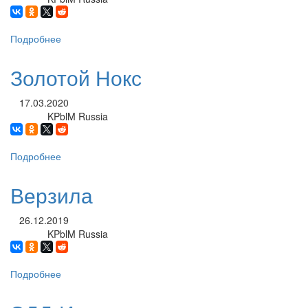
Подробнее
о
Мисс
Крольчиха
Золотой Нокс
Пенни
17.03.2020
KPblM Russia
Автор:
Подробнее
о
Золотой
Нокс
Верзила
26.12.2019
KPblM Russia
Автор:
Подробнее
о
Верзила