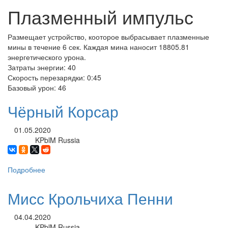
Плазменный импульс
Размещает устройство, кооторое выбрасывает плазменные
мины в течение 6 сек. Каждая мина наносит 18805.81
энергетического урона.
Затраты энергии: 40
Скорость перезарядки: 0:45
Базовый урон: 46
Чёрный Корсар
01.05.2020
KPblM Russia
Автор:
Подробнее
о
Чёрный
Корсар
Мисс Крольчиха Пенни
04.04.2020
KPblM Russia
Автор: