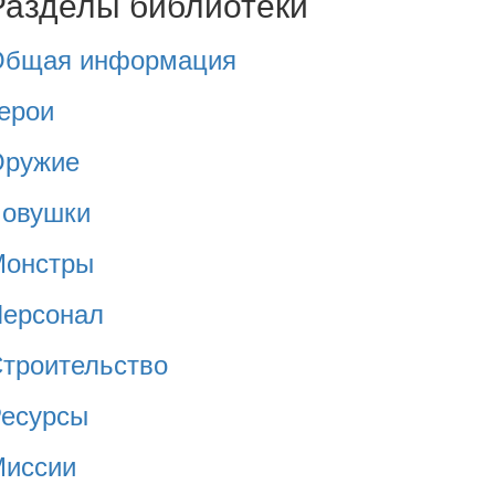
Разделы библиотеки
Общая информация
ерои
Оружие
овушки
Монстры
ерсонал
троительство
есурсы
иссии