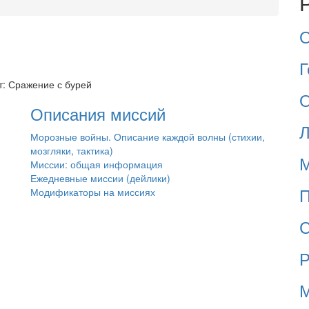
Г
т: Сражение с бурей
Описания миссий
Л
Морозные войны. Описание каждой волны (стихии,
мозгляки, тактика)
Миссии: общая информация
Ежедневные миссии (дейлики)
П
Модификаторы на миссиях
С
Р
М