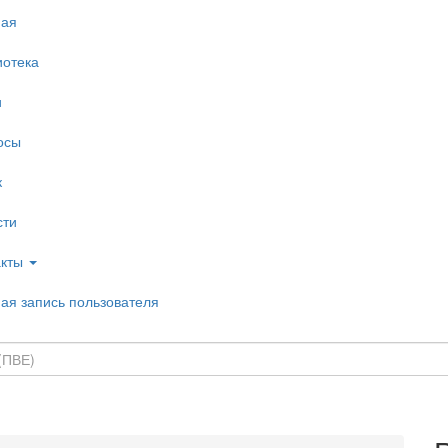
ная
иотека
и
осы
к
сти
акты
ая запись пользователя