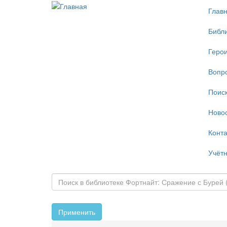
Перейти
Глав
к
основному
Библ
содержанию
Геро
Вопр
Поис
Ново
Конт
Учётн
Применить