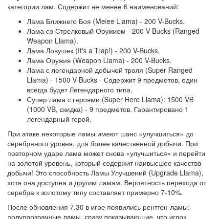
категории лам. Содержит не менее 6 наименований:
Лама Ближнего Боя (Melee Llama) - 200 V-Bucks.
Лама со Стрелковый Оружием - 200 V-Bucks (Ranged
Weapon Llama).
Лама Ловушек (It's a Trap!) - 200 V-Bucks.
Лама Оружия (Weapon Llama) - 200 V-Bucks.
Лама с легендарной добычей троля (Super Ranged
Llama) - 1500 V-Bucks - Содержит 9 предметов, один
всегда будет Легендарного типа.
Супер лама с героями (Super Hero Llama): 1500 VB
(1000 VB, скидка) - 9 предметов. Гарантировано 1
легендарный герой.
При атаке некоторые ламы имеют шанс «улучшиться» до
серебряного уровня, для более качественной добычи. При
повторном ударе лама может снова «улучшиться» и перейти
на золотой уровень, который содержит наивысшее качество
добычи! Это способность Ламы Улучшений (Upgrade Llama),
хотя она доступна и другим ламам. Вероятность перехода от
серебра к золотому типу составляет примерно 7-10%.
После обновления 7.30 в игре появились рентген-ламы:
полупрозрачные ламы, сразу показывающие, что игрок